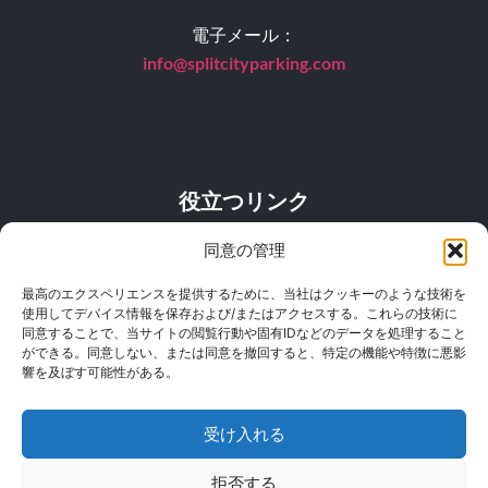
電子メール：
info@splitcityparking.
com
役立つリンク
同意の管理
よくある質問
最高のエクスペリエンスを提供するために、当社はクッキーのような技術を
価格表
使用してデバイス情報を保存および/またはアクセスする。これらの技術に
同意することで、当サイトの閲覧行動や固有IDなどのデータを処理すること
所在地
ができる。同意しない、または同意を撤回すると、特定の機能や特徴に悪影
響を及ぼす可能性がある。
プライバシーポリシー
一般的な使用条件
受け入れる
拒否する