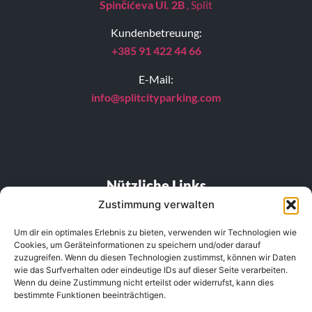
Spinčićeva Ul. 2B
, Split
Kundenbetreuung:
+385 91 422 44 66
E-Mail:
info@splitcityparking.
com
Nützliche Links
Zustimmung verwalten
FAQ
Um dir ein optimales Erlebnis zu bieten, verwenden wir Technologien wie
Cookies, um Geräteinformationen zu speichern und/oder darauf
Preisliste
zuzugreifen. Wenn du diesen Technologien zustimmst, können wir Daten
wie das Surfverhalten oder eindeutige IDs auf dieser Seite verarbeiten.
Standort
Wenn du deine Zustimmung nicht erteilst oder widerrufst, kann dies
bestimmte Funktionen beeinträchtigen.
Datenschutzrichtlinie