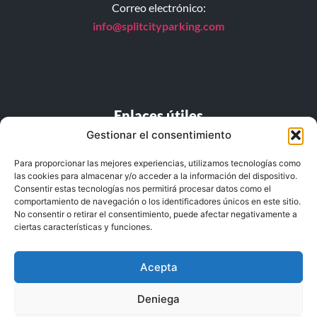
Correo electrónico:
info@splitcityparking.
com
Enlaces útiles
Gestionar el consentimiento
PREGUNTAS FRECUENTES
Para proporcionar las mejores experiencias, utilizamos tecnologías como
las cookies para almacenar y/o acceder a la información del dispositivo.
Lista de precios
Consentir estas tecnologías nos permitirá procesar datos como el
comportamiento de navegación o los identificadores únicos en este sitio.
Ubicación
No consentir o retirar el consentimiento, puede afectar negativamente a
ciertas características y funciones.
Política de privacidad
Condiciones generales de uso
Acepta
Deniega