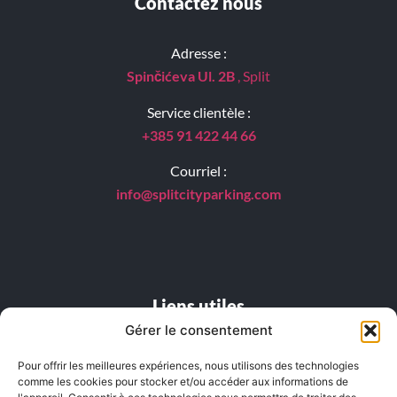
Contactez nous
Adresse :
Spinčićeva Ul. 2B
, Split
Service clientèle :
+385 91 422 44 66
Courriel :
info@splitcityparking.
com
Liens utiles
Gérer le consentement
FAQ
Pour offrir les meilleures expériences, nous utilisons des technologies
comme les cookies pour stocker et/ou accéder aux informations de
Liste de prix