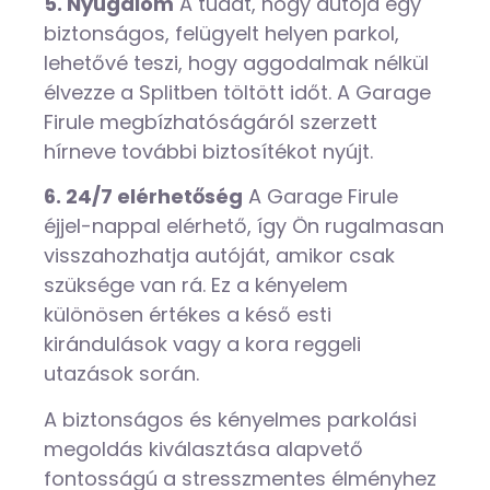
5. Nyugalom
A tudat, hogy autója egy
biztonságos, felügyelt helyen parkol,
lehetővé teszi, hogy aggodalmak nélkül
élvezze a Splitben töltött időt. A Garage
Firule megbízhatóságáról szerzett
hírneve további biztosítékot nyújt.
6. 24/7 elérhetőség
A Garage Firule
éjjel-nappal elérhető, így Ön rugalmasan
visszahozhatja autóját, amikor csak
szüksége van rá. Ez a kényelem
különösen értékes a késő esti
kirándulások vagy a kora reggeli
utazások során.
A biztonságos és kényelmes parkolási
megoldás kiválasztása alapvető
fontosságú a stresszmentes élményhez