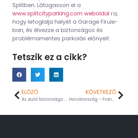
Splitben. Látogasson el a
www.splitcityparking.com weboldal
ra,
hogy lefoglalja helyét a Garage Firule-
ban, és élvezze a biztonságos és
problémamentes parkolás előnyeit.
Tetszik ez a cikk?
ELŐZŐ
KÖVETKEZŐ
Az autó biztonsága Splitben
Horvátország – Franciaország: Nemzetek Ligája 2025-ös Nemzetek Ligája mérkőzésén a Poljudon