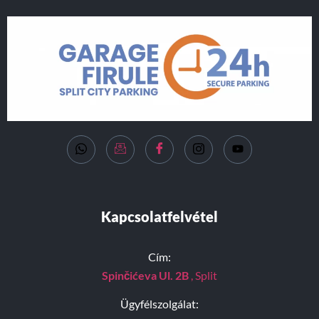
Kapcsolatfelvétel
Cím:
Spinčićeva Ul. 2B
, Split
Ügyfélszolgálat: