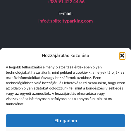
+385 91 422 44 66
E-mail:
info@splitcityparking.
com
Hozzájárulás kezelése
Hasznos linkek
A legjobb felhasználói élmény biztosítása érdekében olyan
GYIK
technológiákat használunk, mint például a cookie-k, amelyek tárolják az
eszközinformációkat és/vagy hozzáférnek azokhoz. Ezen
technológiákhoz való hozzájárulás lehetővé teszi számunkra, hogy ezen
Árlista
az oldalon olyan adatokat dolgozzunk fel, mint a böngészési viselkedés
vagy az egyedi azonosítók. A hozzájárulás elmaradása vagy
Helyszín
visszavonása hátrányosan befolyásolhat bizonyos funkciókat és
funkciókat.
Adatvédelmi szabályzat
Általános használati feltételek
Elfogadom