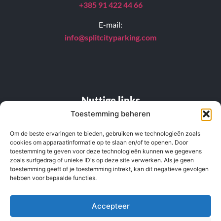
+385 91 422 44 66
E-mail:
info@splitcityparking.
com
Nuttige links
Toestemming beheren
FAQ
Om de beste ervaringen te bieden, gebruiken we technologieën zoals
cookies om apparaatinformatie op te slaan en/of te openen. Door
Prijslijst
toestemming te geven voor deze technologieën kunnen we gegevens
zoals surfgedrag of unieke ID's op deze site verwerken. Als je geen
Locatie
toestemming geeft of je toestemming intrekt, kan dit negatieve gevolgen
hebben voor bepaalde functies.
Privacybeleid
Algemene gebruiksvoorwaarden
Accepteer