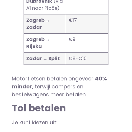
Dubrovnik
(via
A1 naar Ploče)
Zagreb →
€17
Zadar
Zagreb →
€9
Rijeka
Zadar → Split
€8-€10
Motorfietsen betalen ongeveer
40%
minder
, terwijl campers en
bestelwagens meer betalen.
Tol betalen
Je kunt kiezen uit: