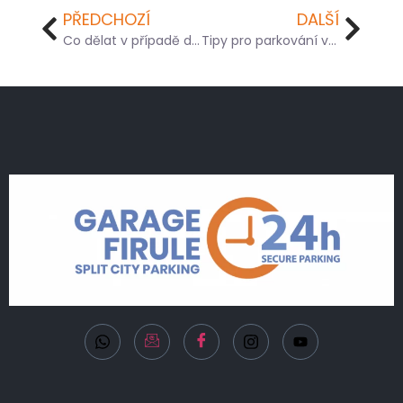
PŘEDCHOZÍ
DALŠÍ
Co dělat v případě dopravní nehody v Chorvatsku
Tipy pro parkování ve Splitu