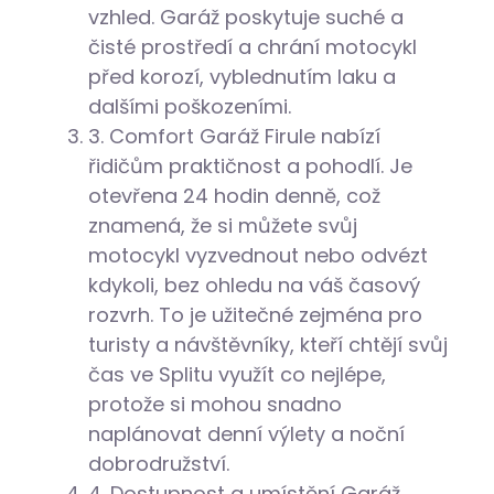
vzhled. Garáž poskytuje suché a
čisté prostředí a chrání motocykl
před korozí, vyblednutím laku a
dalšími poškozeními.
3. Comfort
Garáž Firule nabízí
řidičům praktičnost a pohodlí. Je
otevřena 24 hodin denně, což
znamená, že si můžete svůj
motocykl vyzvednout nebo odvézt
kdykoli, bez ohledu na váš časový
rozvrh. To je užitečné zejména pro
turisty a návštěvníky, kteří chtějí svůj
čas ve Splitu využít co nejlépe,
protože si mohou snadno
naplánovat denní výlety a noční
dobrodružství.
4. Dostupnost a umístění
Garáž