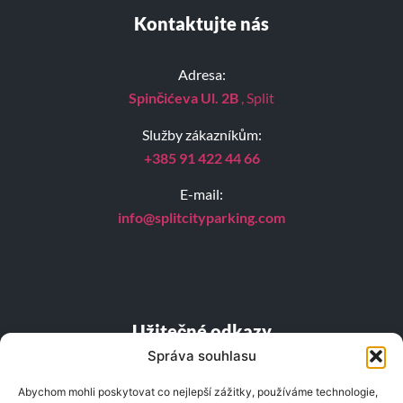
Kontaktujte nás
Adresa:
Spinčićeva Ul. 2B
, Split
Služby zákazníkům:
+385 91 422 44 66
E-mail:
info@splitcityparking.
com
Užitečné odkazy
Správa souhlasu
ČASTO KLADENÉ DOTAZY
Abychom mohli poskytovat co nejlepší zážitky, používáme technologie,