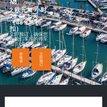
场
2 欧元/1 小时
25 € / 1 天
（48 + % 折
扣）
立即预订，确保您
在我们车库的停车
位！(免费取消）
价
立
格
即
表
预
订