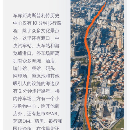
车库距离斯普利特历史
中心仅有 10 分钟步行路
程，除了众多文化景点
外，这里还有渡口、中
央汽车站、火车站和游
览船港口。停车场距离
拥有众多海滩、酒店、
咖啡馆、餐馆、码头、
网球场、游泳池和其他
吸引人的设施的海边仅
有 2 分钟步行路程。楼
内停车场上方有一个小
型购物中心，除其他商
店外，还有超市SPAR、
药店DM、药房、银行和
医疗诊所，在这里您还