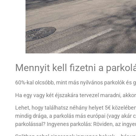
Mennyit kell fizetni a parkol
60%-kal olcsóbb, mint más nyilvános parkolók és g
Ha egy vagy két éjszakára tervezel maradni, akkor 
Lehet, hogy találhatsz néhány helyet 5€ közelébe
mindig drága, a parkolás más európai (vagy akár 
parkolással? Ingyenes parkolás: Röviden, az ingye