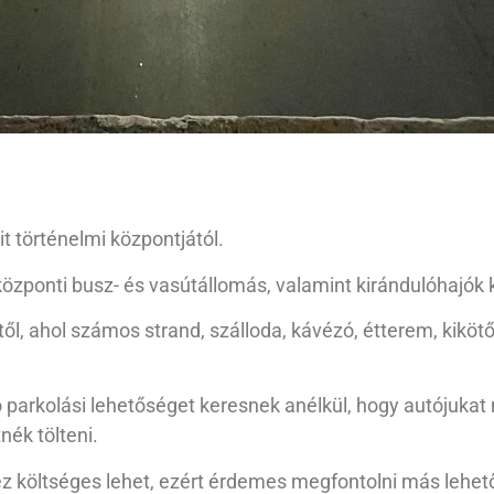
t történelmi központjától.
központi busz- és vasútállomás, valamint kirándulóhajók ki
ől, ahol számos strand, szálloda, kávézó, étterem, kikö
 parkolási lehetőséget keresnek anélkül, hogy autójukat 
nék tölteni.
 ez költséges lehet, ezért érdemes megfontolni más lehet