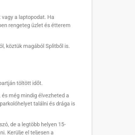
at vagy a laptopodat. Ha
lben rengeteg üzlet és étterem
, köztük magából Splitből is.
rtján töltött időt.
, és még mindig élvezheted a
arkolóhelyet találni és drága is
szó, de a legtöbb helyen 15-
i. Kerülje el teljesen a