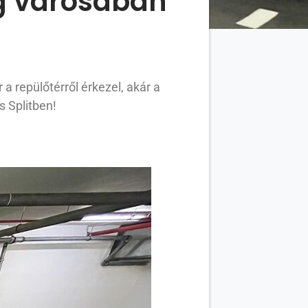
ág városában
 repülőtérről érkezel, akár a
s Splitben!