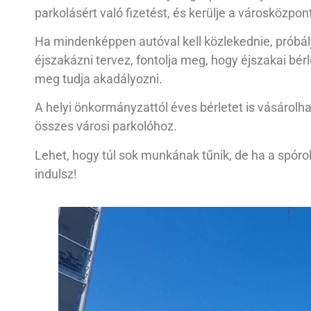
parkolásért való fizetést, és kerülje a városközp
Ha mindenképpen autóval kell közlekednie, próbáljo
éjszakázni tervez, fontolja meg, hogy éjszakai bérl
meg tudja akadályozni.
A helyi önkormányzattól éves bérletet is vásárolh
összes városi parkolóhoz.
Lehet, hogy túl sok munkának tűnik, de ha a spór
indulsz!