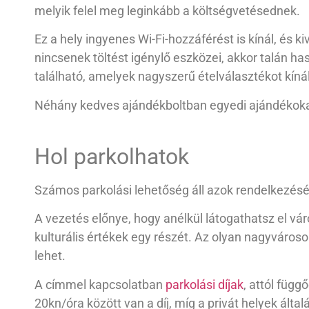
melyik felel meg leginkább a költségvetésednek.
Ez a hely ingyenes Wi-Fi-hozzáférést is kínál, és k
nincsenek töltést igénylő eszközei, akkor talán ha
található, amelyek nagyszerű ételválasztékot kíná
Néhány kedves ajándékboltban egyedi ajándékokat 
Hol parkolhatok
Számos parkolási lehetőség áll azok rendelkezésére
A vezetés előnye, hogy anélkül látogathatsz el v
kulturális értékek egy részét. Az olyan nagyváros
lehet.
A címmel kapcsolatban
parkolási díjak
, attól füg
20kn/óra között van a díj, míg a privát helyek által