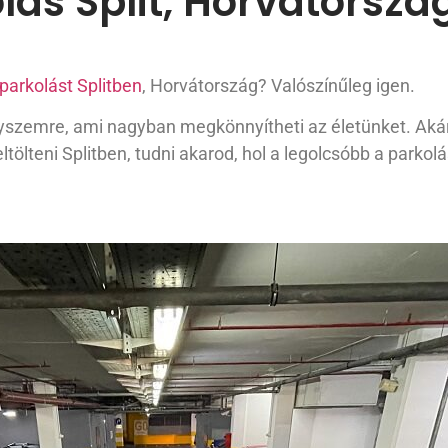
lás Split, Horvátorsz
parkolást Splitben
, Horvátország? Valószínűleg igen.
szemre, ami nagyban megkönnyítheti az életünket. Akár a
eltölteni Splitben, tudni akarod, hol a legolcsóbb a parkolá