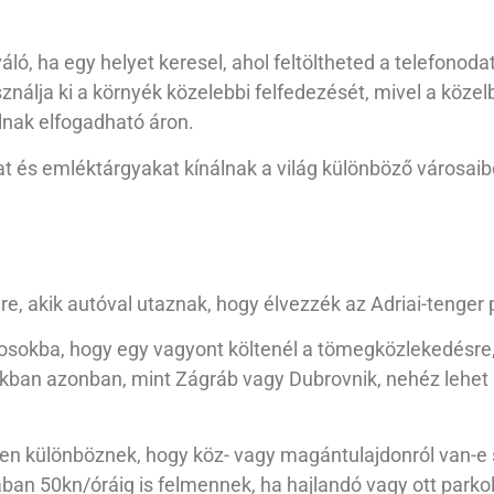
iváló, ha egy helyet keresel, ahol feltöltheted a telefonod
sználja ki a környék közelebbi felfedezését, mivel a köze
lnak elfogadható áron.
és emléktárgyakat kínálnak a világ különböző városaiból
, akik autóval utaznak, hogy élvezzék az Adriai-tenger pa
árosokba, hogy egy vagyont költenél a tömegközlekedésre
okban azonban, mint Zágráb vagy Dubrovnik, nehéz lehet p
gően különböznek, hogy köz- vagy magántulajdonról van-e 
ában 50kn/óráig is felmennek, ha hajlandó vagy ott parkoln