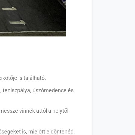
kötője is található.
tő, teniszpálya, úszómedence és
messze vinnék attól a helytől,
őségeket is, mielőtt eldöntenéd,