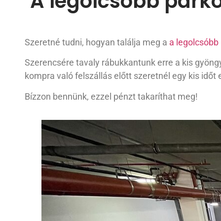
A legolcsóbb parko
Szeretné tudni, hogyan találja meg a
a legolcsóbb 
Szerencsére tavaly rábukkantunk erre a kis gyöngy
kompra való felszállás előtt szeretnél egy kis időt 
Bízzon bennünk, ezzel pénzt takaríthat meg!