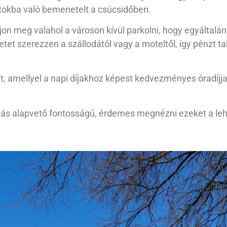
ontokba való bemenetelt a csúcsidőben.
n meg valahol a városon kívül parkolni, hogy egyáltalán n
etet szerezzen a szállodától vagy a moteltől, így pénzt ta
at, amellyel a napi díjakhoz képest kedvezményes óradíjj
olás alapvető fontosságú, érdemes megnézni ezeket a leh