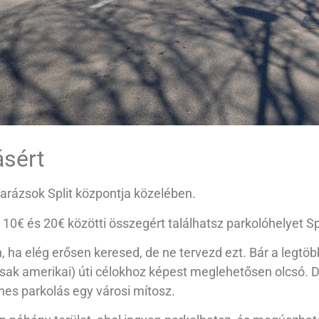
ásért
arázsok Split központja közelében.
10€ és 20€ közötti összegért találhatsz parkolóhelyet Sp
n, ha elég erősen keresed, de ne tervezd ezt. Bár a leg
csak amerikai) úti célokhoz képest meglehetősen olcsó. D
nes parkolás egy városi mítosz.