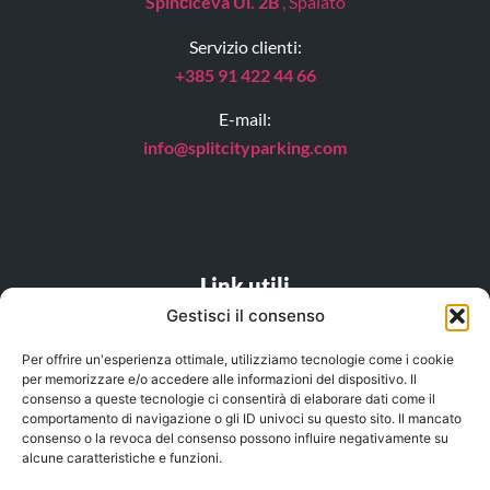
Spinčićeva Ul. 2B
, Spalato
Servizio clienti:
+385 91 422 44 66
E-mail:
info@splitcityparking.
com
Link utili
Gestisci il consenso
DOMANDE FREQUENTI
Per offrire un'esperienza ottimale, utilizziamo tecnologie come i cookie
per memorizzare e/o accedere alle informazioni del dispositivo. Il
Listino prezzi
consenso a queste tecnologie ci consentirà di elaborare dati come il
comportamento di navigazione o gli ID univoci su questo sito. Il mancato
Posizione
consenso o la revoca del consenso possono influire negativamente su
alcune caratteristiche e funzioni.
Informativa sulla privacy