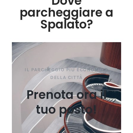
Dove
parcheggiare a
Spalato?
IL PARCHEGGIO PIÙ ECONOMICO
DELLA CITTÀ
Prenota ora il
tuo posto!