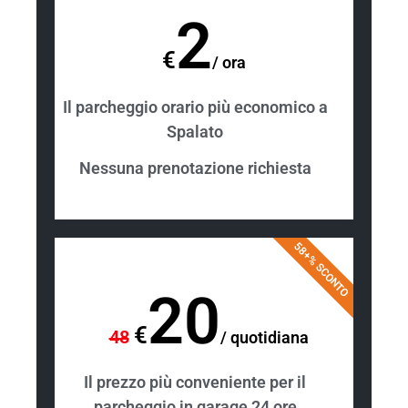
2
€
/
ora
Il parcheggio orario più economico a
Spalato
Nessuna prenotazione richiesta
58+% SCONTO
20
€
48
/
quotidiana
Il prezzo più conveniente per il
parcheggio in garage 24 ore